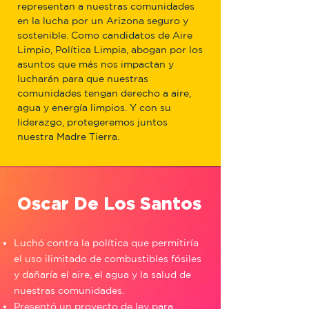
representan a nuestras comunidades
en la lucha por un Arizona seguro y
sostenible. Como candidatos de Aire
Limpio, Política Limpia, abogan por los
asuntos que más nos impactan y
lucharán para que nuestras
comunidades tengan derecho a aire,
agua y energía limpios. Y con su
liderazgo, protegeremos juntos
nuestra Madre Tierra.
Oscar De Los Santos
Luchó contra la política que permitiría
el uso ilimitado de combustibles fósiles
y dañaría el aire, el agua y la salud de
nuestras comunidades.
Presentó un proyecto de ley para