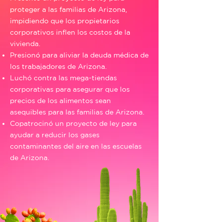
proteger a las familias de Arizona,
impidiendo que los propietarios
corporativos inflen los costos de la
vivienda.
Presionó para aliviar la deuda médica de
los trabajadores de Arizona.
Luchó contra las mega-tiendas
corporativas para asegurar que los
precios de los alimentos sean
asequibles para las familias de Arizona.
Copatrocinó un proyecto de ley para
ayudar a reducir los gases
contaminantes del aire en las escuelas
de Arizona.